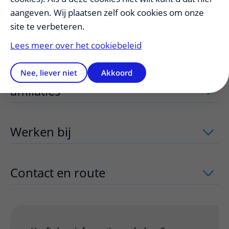
aangeven. Wij plaatsen zelf ook cookies om onze
site te verbeteren.
Onderzoeksprogramma's
uitklapper, 
Lees meer over het cookiebeleid
Bijzondere focusgebieden en
Nee, liever niet
Akkoord
affiliaties
uitklapper, klik om te openen
Werken bij
uitklapper, klik om te open
Contact en route
uitklapper, klik om t