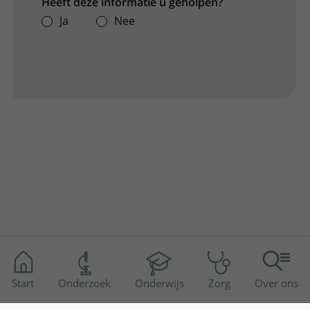
Heeft deze informatie u geholpen?
Ja
Nee
Start
Onderzoek
Onderwijs
Zorg
Over ons
Disclaimer
Toegankelijkheid
Privacyverklaring