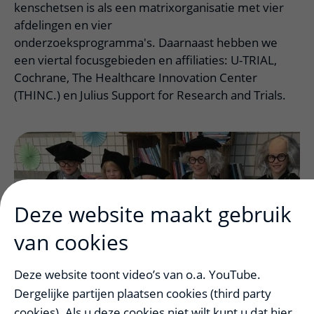
kenschetsen is als een matrixorganisatie met vier
afdelingen en vier
onderzoeksprogramma's. Daarnaast hebben we
een viertal focusgebieden en affiliaties: U-TRIAL,
Cochrane, The Healthcare Innovation Center
(THINC.) en Julius Support for Research and Trials.
Deze website maakt gebruik
van cookies
Deze website toont video’s van o.a. YouTube.
Dergelijke partijen plaatsen cookies (third party
Afdelingen
uitklapper, klik om te open
cookies). Als u deze cookies niet wilt kunt u dat hier