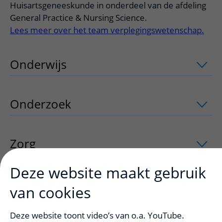
Huisartsgeneeskunde in onderdeel van de afdeling
General Practice & Nursing Science.
Lees meer over het team verplegingswetenschap.
Onderwijs
uitklapper, klik om te open
Onderzoek
uitklapper, klik om te open
Zorg
uitklapper, klik om te openen
Deze website maakt gebruik
Julius huisartsen netwerk
uitklapper, k
van cookies
Deze website toont video’s van o.a. YouTube.