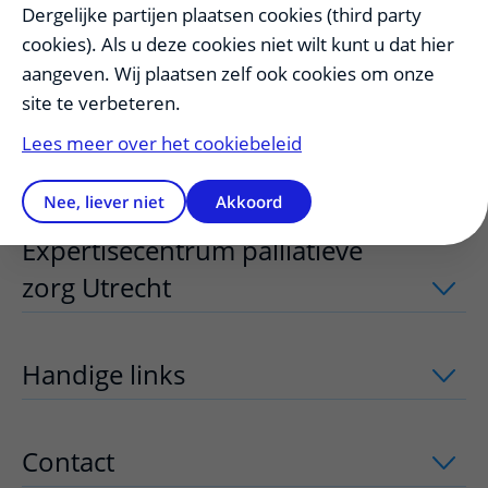
Zorg op de juiste plaats in
Dergelijke partijen plaatsen cookies (third party
Utrecht (ZOUT)
uitklapper, klik om te 
cookies). Als u deze cookies niet wilt kunt u dat hier
aangeven. Wij plaatsen zelf ook cookies om onze
site te verbeteren.
Nieuwsbrief
Lees meer over het cookiebeleid
huisartsgeneeskunde
uitklapper, klik
Nee, liever niet
Akkoord
Expertisecentrum palliatieve
zorg Utrecht
uitklapper, klik om te op
Handige links
uitklapper, klik om te o
Contact
uitklapper, klik om te openen