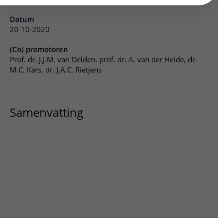
Datum
20-10-2020
(Co) promotoren
Prof. dr. J.J.M. van Delden, prof. dr. A. van der Heide, dr.
M.C. Kars, dr. J.A.C. Rietjens
Samenvatting