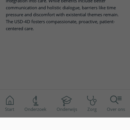
integration into care. While benefits include better
communication and holistic dialogue, barriers like time
pressure and discomfort with existential themes remain.
The USD-4D fosters compassionate, proactive, patient-
centered care.
Start
Onderzoek
Onderwijs
Zorg
Over ons
Disclaimer
Toegankelijkheid
Privacyverklaring
© 2026 UMC Utrecht