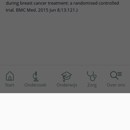
during breast cancer treatment: a randomised controlled
trial. BMC Med. 2015 Jun 8;13:121.)
Start
Onderzoek
Onderwijs
Zorg
Over ons
Disclaimer
Toegankelijkheid
Privacyverklaring
© 2026 UMC Utrecht