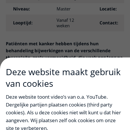
Niveau:
Master
Locatie:
Vanaf 12
Looptijd:
Contact:
weken
Patiënten met kanker hebben tijdens hun
behandeling bijwerkingen van de verschillende
therapieën, zoals vermoeidheid, die vaak nog lang na
de behandeling kunnen blijven bestaan. In
Deze website maakt gebruik
verschillende gerandomiseerde studies onderzoeken
wij op dit moment de effecten van een
van cookies
beweegprogramma op de vermoeidheid, cognitieve
klachten en kwaliteit van leven van patiënten met
Deze website toont video’s van o.a. YouTube.
borst- of slokdarmkanker.
Dergelijke partijen plaatsen cookies (third party
cookies). Als u deze cookies niet wilt kunt u dat hier
Wij randomiseren de patiënten naar de beweeg- óf
controlegroep. Vooraf aan het programma en daarna
aangeven. Wij plaatsen zelf ook cookies om onze
worden bij zowel de interventie- als ook de controlegroep
site te verbeteren.