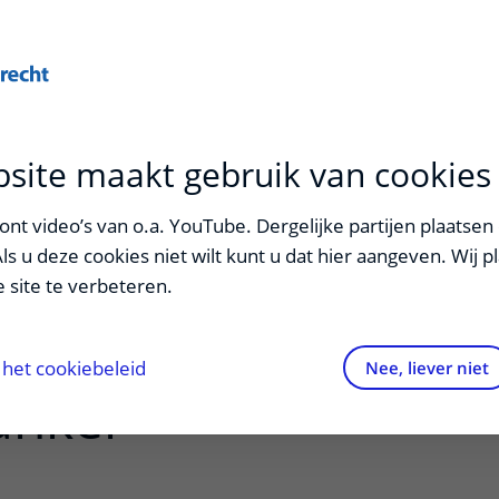
Onderwijs
Zorg
site maakt gebruik van cookies
ntherapie-
nt video’s van o.a. YouTube. Dergelijke partijen plaatsen 
Als u deze cookies niet wilt kunt u dat hier aangeven. Wij p
eerde klachten bij
 site te verbeteren.
en met
het cookiebeleid
Nee, liever niet
anker