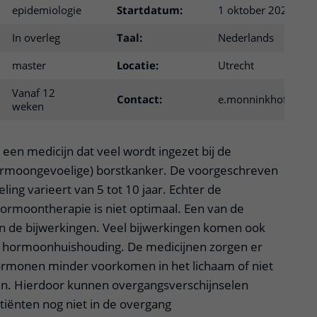
epidemiologie
Startdatum:
1 oktober 2020
In overleg
Taal:
Nederlands
master
Locatie:
Utrecht
Vanaf 12
Contact:
e.monninkhof@umcu
weken
een medicijn dat veel wordt ingezet bij de
ormoongevoelige) borstkanker. De voorgeschreven
ing varieert van 5 tot 10 jaar. Echter de
ormoontherapie is niet optimaal. Een van de
jn de bijwerkingen. Veel bijwerkingen komen ook
 hormoonhuishouding. De medicijnen zorgen er
ormonen minder voorkomen in het lichaam of niet
. Hierdoor kunnen overgangsverschijnselen
tiënten nog niet in de overgang