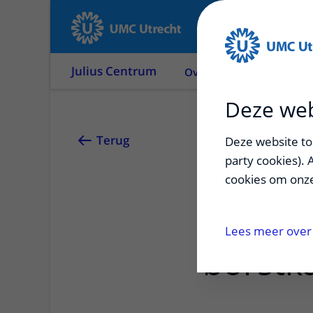
Julius Centrum
Over ons
Onderzoek
Deze web
Hormoo
Terug
Deze website too
party cookies). 
gerelat
cookies om onze
vrouw
Lees meer over 
borstk