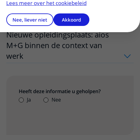
Lees meer over het cookiebeleid
Meer weten of solliciteren?
uitklapper,
Nee, liever niet
Akkoord
Nieuwe opleidingsplaats: aios
M+G binnen de context van
werk
uitklapper, klik om te openen
Heeft deze informatie u geholpen?
Ja
Nee