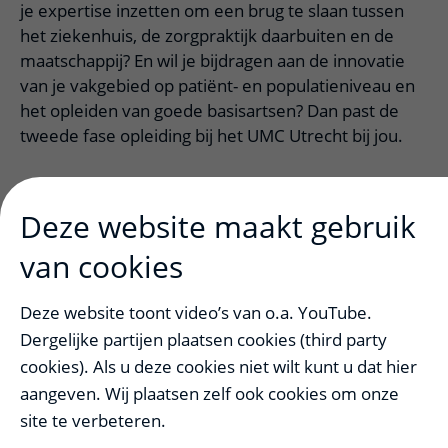
je expertise inzetten om een brug te slaan tussen
het ziekenhuis, de zorgpraktijk daarbuiten en de
maatschappij? En wil je bijdragen aan de innovatie
van je vakgebied op patiënt- en populatieniveau en
het opleiden van goede basisartsen? Dan past de
tweede fase opleiding bij het UMC Utrecht bij jou.
Het team: wat doen we?
uitklapper, kl
Deze website maakt gebruik
van cookies
De opleiding
uitklapper, klik om te op
Deze website toont video’s van o.a. YouTube.
Dergelijke partijen plaatsen cookies (third party
Wat vinden aios zelf van de
cookies). Als u deze cookies niet wilt kunt u dat hier
aangeven. Wij plaatsen zelf ook cookies om onze
opleiding?
uitklapper, klik om te open
site te verbeteren.