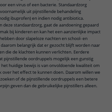
oor een virus of een bacterie. Standaardzorg
oornamelijk uit pijnstillende behandeling
odig ibuprofen) en indien nodig antibiotica.
n deze standaardzorg, gaat de aandoening gepaard
mak bij kinderen en kan het een aanzienlijke impact
 hebben door slapeloze nachten en school- en
daarom belangrijk dat er gezocht blijft worden naar
n die de klachten kunnen verlichten. Eerdere
dat pijnstillende oordruppels mogelijk een gunstig
 het huidige bewijs is van onvoldoende kwaliteit om
k over het effect te kunnen doen. Daarom willen we
rzoeken of de pijnstillende oordruppels een betere
rpijn geven dan de gebruikelijke pijnstillers alleen.
apper, klik om te openen