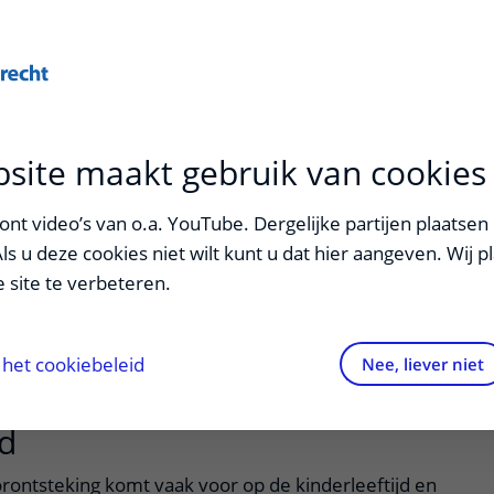
Onderwijs
Zorg
site maakt gebruik van cookies
A
nt video’s van o.a. YouTube. Dergelijke partijen plaatsen 
Als u deze cookies niet wilt kunt u dat hier aangeven. Wij p
 site te verbeteren.
 is van pijnstillende oordruppels bij kinderen
iddenoorontsteking?
het cookiebeleid
Nee, liever niet
d
uitklapper, klik om te openen
ontsteking komt vaak voor op de kinderleeftijd en