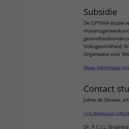
Subsidie
ui
De OPTIMA-studie w
Huisartsgeneeskund
gezondheidsonderzoe
Volksgezondheid, We
Organisatie voor W
Meer informatie vi
Contact st
Joline de Sévaux, a
j.l.h.desevaux-2@um
Dr. P.C.J.L. Bruijni