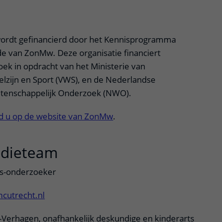
tklapper, klik om te openen
ordt gefinancierd door het Kennisprogramma
e van ZonMw. Deze organisatie financiert
k in opdracht van het Ministerie van
lzijn en Sport (VWS), en de Nederlandse
etenschappelijk Onderzoek (NWO).
nd u op de website van ZonMw
.
udieteam
uitklapper, klik om te 
rts-onderzoeker
cutrecht.nl
ng-Verhagen, onafhankelijk deskundige en kinderarts