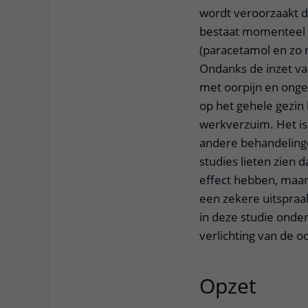
wordt veroorzaakt d
bestaat momenteel v
(paracetamol en zo n
Ondanks de inzet va
met oorpijn en onge
op het gehele gezin
werkverzuim. Het is 
andere behandelinge
studies lieten zien 
effect hebben, maar
een zekere uitspraa
in deze studie onde
verlichting van de oo
Opzet
uitkl