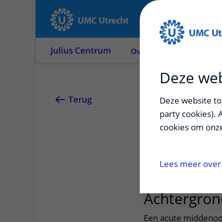
Julius Centrum
Over ons
Onderzoek
Deze web
OPTIM
Terug
Deze website too
party cookies). 
cookies om onze
Wat is het effect
met een acute m
Lees meer over 
Achtergron
Een acute middenoor