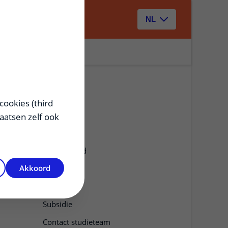
Zoeken
NL
cookies (third
laatsen zelf ook
Achtergrond
Akkoord
Opzet
Meedoen
Subsidie
Contact studieteam