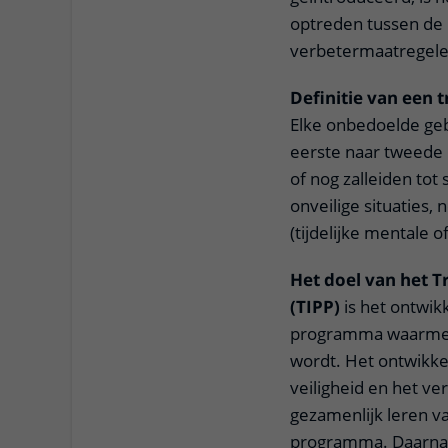
optreden tussen de 
verbetermaatregel
Definitie van een 
Elke onbedoelde geb
eerste naar tweede l
of nog zalleiden tot
onveilige situaties,
(tijdelijke mentale o
Het doel van het 
(TIPP)
is het ontwi
programma waarmee 
wordt. Het ontwikke
veiligheid en het v
gezamenlijk leren v
programma. Daarnaas