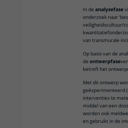
In de
analysefase
v
onderzoek naar ‘bes
veiligheidscultuur/c
kwantitatiefonderzo
van transmurale inc
Op basis van de ana
de
ontwerpfase
ver
betreft het ontwerp
Met dit ontwerp wor
geëxperimenteerd (
interventies te met
middel van een dossi
worden ook meldwek
en gebruikt in de in