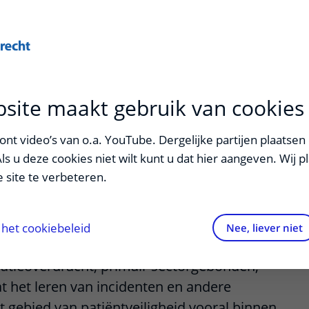
Onderwijs
Zorg
site maakt gebruik van cookies
nt video’s van o.a. YouTube. Dergelijke partijen plaatsen 
Als u deze cookies niet wilt kunt u dat hier aangeven. Wij p
 site te verbeteren.
en heeft het ministerie van VWS de focus
veiligheid in de gezondheidszorg. Echter,
het cookiebeleid
Nee, liever niet
lijke projecten waren, met uitzondering van
icatieoverdracht, primair sectorgebonden,
at het leren van incidenten en andere
et gebied van patiëntveiligheid vooral binnen