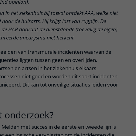
2nd opinion).
en in het ziekenhuis bij toeval ontdekt AAA, welke niet
aar de huisarts. Hij krijgt last van rugpijn. De
p de HAP doordat de dienstdonde (toevallig de eigen)
ptureerde aneurysma niet herkent
rbeelden van transmurale incidenten waarvan de
uenties liggen tussen geen en overlijden.
rtsen en artsen in het ziekenhuis elkaars
cessen niet goed en worden dit soort incidenten
ceerd. Dit kan tot onveilige situaties leiden voor
t onderzoek?
uitklapper, klik om
t Melden met succes in de eerste en tweede lijn is
et een logische vervolgstap om de incidenten die